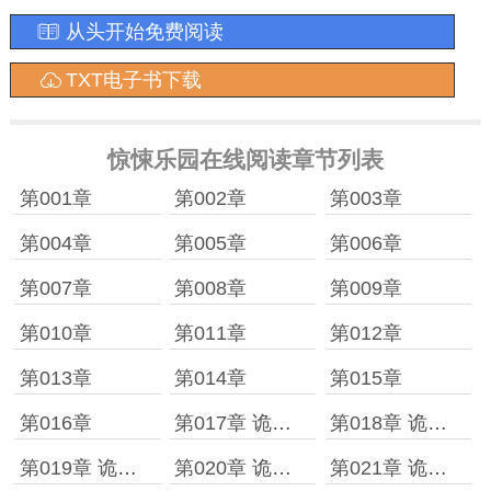
从头开始免费阅读
TXT电子书下载
惊悚乐园在线阅读章节列表
第001章
第002章
第003章
第004章
第005章
第006章
第007章
第008章
第009章
第010章
第011章
第012章
第013章
第014章
第015章
第016章
第017章 诡影迷城篇［一］
第018章 诡影迷城篇［二］
第019章 诡影迷城篇［三］
第020章 诡影迷城篇［四］
第021章 诡影迷城篇［五］