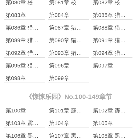
第080章 校园七不思议
第081章 校园七不思议
第082章 校园七不思议
第083章
第084章
第085章 猎人岛
第086章 猎人岛［二］
第087章 猎人岛［三］
第088章 猎人岛［四］
第089章 猎人岛［五］
第090章 猎人岛［六］
第091章 猎人岛
第092章 猎人岛
第093章 猎人岛
第094章 猎人岛
第095章 猎人岛
第096章
第097章
第098章
第099章
《惊悚乐园》No.100-149章节
第100章
第101章 霹雳初临篇
第102章 霹雳初临篇
第103章 霹雳初临篇
第104章
第105章
第106章 黑白鬼域［一］
第107章 黑白鬼域［二］
第108章 黑白鬼域［三］