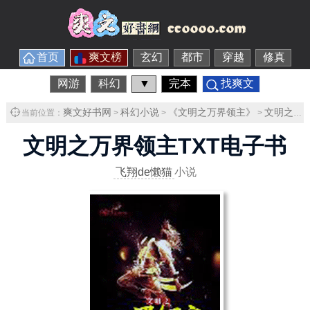
首页
爽文榜
玄幻
都市
穿越
修真
网游
科幻
▼
完本
找爽文
爽文好书网
科幻小说
《文明之万界领主》
文明之万界领主TXT下载
当前位置：
>
>
>
文明之万界领主TXT电子书
飞翔de懒猫
小说