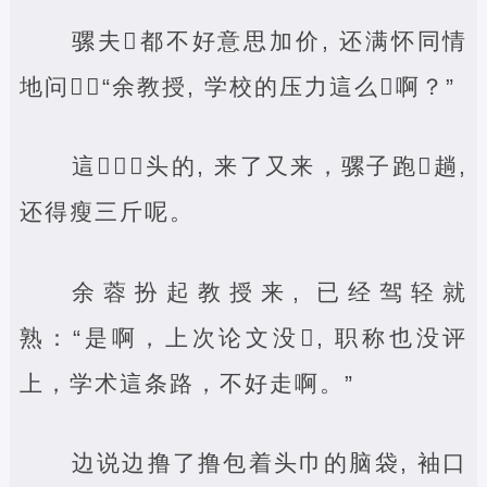
骡夫‌都不好意思加价, 还满怀同情
地问‌：“余教授, 学校的压力這么‌啊？”
這‌‌‌头的, 来了又来，骡子跑‌趟,
还得瘦三斤呢。
余蓉扮起教授来, 已经驾轻就
熟：“是啊，上次论文没‌, 职称也没评
上，学术這条路，不好走啊。”
边说边撸了撸包着头巾的脑袋, 袖口