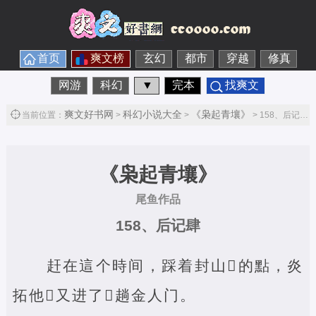
首页
爽文榜
玄幻
都市
穿越
修真
网游
科幻
▼
完本
找爽文
爽文好书网
科幻小说大全
《枭起青壤》
当前位置：
>
>
> 158、后记肆第1节
《枭起青壤》
尾鱼作品
158、后记肆
赶在這个時间，踩着封山‌的點，炎
拓他‌又进了‌趟金人门。