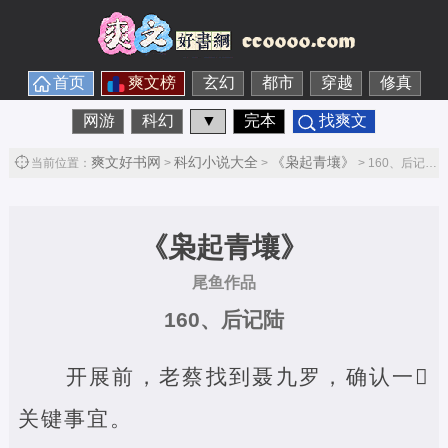
首页
爽文榜
玄幻
都市
穿越
修真
网游
科幻
▼
完本
找爽文
爽文好书网
科幻小说大全
《枭起青壤》
当前位置：
>
>
> 160、后记陆第1节
《枭起青壤》
尾鱼作品
160、后记陆
开展前，老蔡找到聂九罗，确认一‌
关键事宜。