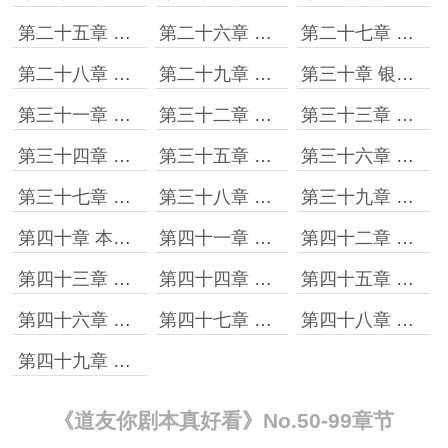
第二十五章 师兄会不要芊芸吗？
第二十六章 被魔龙夺舍
第二十七章 我是谁？
第二十八章 你看看就好，千万不要当真
第二十九章 你过来啊！
第三十章 银铃你怎么了？银铃？
第三十一章 带着小姨子跑路了······
第三十二章 你个傻妮子
第三十三章 这个死鬼一直盯着我看干嘛
第三十四章 师兄我啊······
第三十五章 您在天之灵就保佑好我们吧
第三十六章 师兄要出去吗？
第三十七章 仙人，这边请
第三十八章 杀人还要诛心啊？
第三十九章 苏离！别忘了你一身正气！
第四十章 本尊，都知道
第四十一章 汝信否？
第四十二章 那么······代价是什么？
第四十三章 为什么他连这个都知道？
第四十四章 墨月知道该怎么做了
第四十五章 一生一人，不嫁便杀！
第四十六章 怎会如此！
第四十七章 我就不信了，这十年挺不过去！
第四十八章 是不是玩不起？
第四十九章 老娘今晚的夜宵呢？
《道友你剧本真好看》No.50-99章节