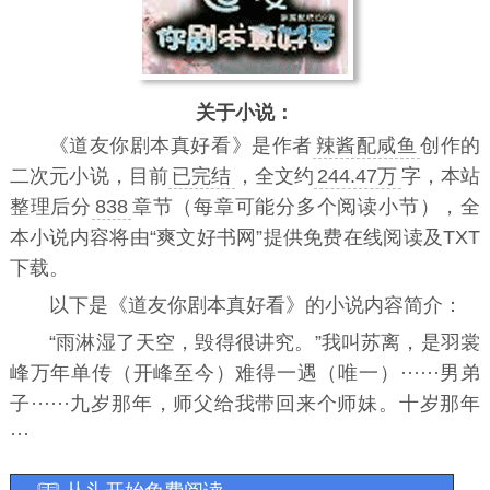
关于小说：
《
道友你剧本真好看
》是作者
辣酱配咸鱼
创作的
二次元小说，目前
已完结
，全文约
244.47万
字，本站
整理后分
838
章节（每章可能分多个阅读小节），全
本小说内容将由“爽文好书网”提供免费在线阅读及TXT
下载。
以下是《道友你剧本真好看》的小说内容简介：
“雨淋湿了天空，毁得很讲究。”我叫苏离，是羽裳
峰万年单传（开峰至今）难得一遇（唯一）······男弟
子······九岁那年，师父给我带回来个师妹。十岁那年
···