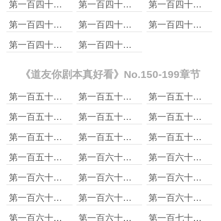
第一百四十二章 其实我真的很菜
第一百四十三章 保证他死的悄无声息
第一百四十四章 过来帮爹看看，看这剑利不利
第一百四十五章 你我结拜为兄弟如何？
第一百四十六章 前辈，你听我说！
第一百四十七章 泣不成声
第一百四十八章 苏离！我要你死！
第一百四十九章 “前辈！前辈有话好说！
《道友你剧本真好看》No.150-199章节
第一百五十章 那个泷玥清，当真如此可怕？
第一百五十一章 你信吗？我都不信
第一百五十二章 怎么又是苏离？
第一百五十三章 怎么会是她？
第一百五十四章 偷偷在我的手心捏了三下
第一百五十五章 我发四！
第一百五十六章 你有意见？
第一百五十七章 不能够让圣子殿下白白的牺牲
第一百五十八章 俺就回去，和师姐表白
第一百五十九章 你把甄师兄怎么了？
第一百六十章 苏离突然又不想走了
第一百六十一章 你······难道你是！！！
第一百六十二章 儿子，在不在啊······
第一百六十三章 不去不去！我就是不去！
第一百六十四章 怎么能不让人惋惜呢？
第一百六十五章 这是灵雪织给你的
第一百六十六章 我想到了一件开心的事
第一百六十七章 仙师多礼了
第一百六十八章 大哥！大哥气色不错啊
第一百六十九章 你看，我这玉佩会发光！
第一百七十章 我真的是好人！