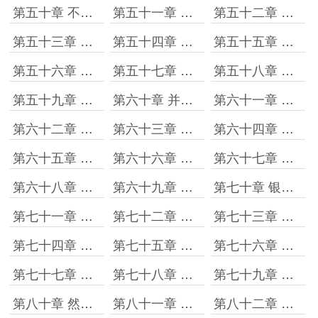
第五十章 不让师兄失望！
第五十一章 急了急了，你急了
第五十二章 我们要不要来一波大的！
第五十三章 老苏，做个人吧······
第五十四章 我赌剑堂赵辛，比入决赛！
第五十五章 不！你听错了！
第五十六章 因为是你说的
第五十七章 难道他骗我吗？
第五十八章 你叫什么名字？
第五十九章 可别怪我哦
第六十章 并没有我的名字
第六十一章 什么都可以
第六十二章 如果为师有一天要离开
第六十三章 玥清收徒的眼光
第六十四章 我鼻血出来了！
第六十五章 银铃师妹！我滴女神！
第六十六章 怎么可能！
第六十七章 苏离！你听我说！
第六十八章 恋爱的感觉·····
第六十九章 杀苏狗，抢银铃，夺芊芸！
第七十章 银铃怎么可能赢得了呢？
第七十一章 握紧成拳······
第七十二章 你给本小姐等着！
第七十三章 这厮怎得如此不要脸
第七十四章 让师兄开心
第七十五章 看他百般受辱的模样
第七十六章 一定很安详
第七十七章 还用说吗？做了他！
第七十八章 和自己想的不太一样
第七十九章 师兄都不会离开银铃吗？
第八十章 然后？
第八十一章 她对我有大用！！！
第八十二章 找到你了哦