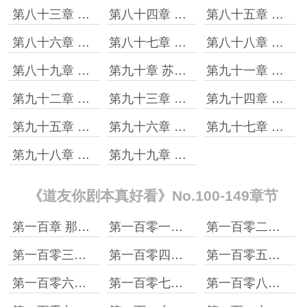
第八十三章 ？师姐好，我叫秦酒酒
第八十四章 多么的······
第八十五章 当然是提酒看这花开花败
第八十六章 桃云怀
第八十七章 因为银铃······
第八十八章 这是前辈对晚辈的关爱！
第八十九章 不客气，来，一起走
第九十章 苏离大感惋惜！
第九十一章 要不您再看看？
第九十二章 我苏离是那种爱财之人吗！
第九十三章 要更加有趣一些
第九十四章 灵雪想学吗？
第九十五章 苏离？你没事吧？
第九十六章 芊芸想再洗一遍。
第九十七章 老苏啊，你这是为难我庞虎啊
第九十八章 爷活不过一千年
第九十九章 今日我苏离渡劫，必败无疑！
《道友你剧本真好看》No.100-149章节
第一百章 那是为什么？
第一百零一章 芊芸姐姐真的不担心吗？
第一百零二章 师父的在天之灵
第一百零三章 我要这雷云，烟消云散！
第一百零四章 我曾踏足山巅
第一百零五章 苏离，竟然可以这么的帅！
第一百零六章 还有这种操作？
第一百零七章 我苏离命休矣！
第一百零八章 天下第一美人