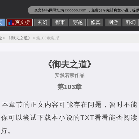
爽文好书网网址为
ccoooo.com
，免费分享
完结爽文小说
，提
页
爽文榜
玄幻
都市
穿越
修真
网游
科幻
全
《御夫之道》
>
> 第103章第1节
《御夫之道》
安然若素作品
第103章
，本章节的正文内容可能存在问题，暂时不能
你可以尝试下载本小说的TXT看看能否阅
支持。