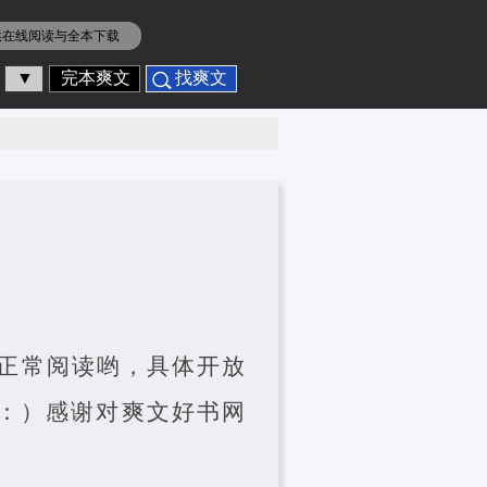
供在线阅读与全本下载
▼
完本爽文
找爽文
正常阅读哟，具体开放
读：）感谢对爽文好书网