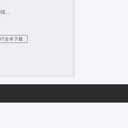
再续…
XT全本下载