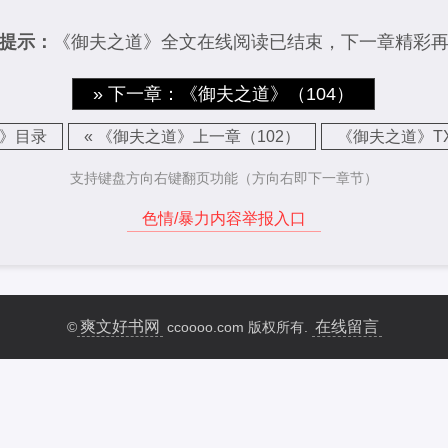
提示：
《御夫之道》全文在线阅读已结束，下一章精彩
» 下一章：《御夫之道》（104）
》目录
« 《御夫之道》上一章（102）
《御夫之道》T
支持键盘方向右键翻页功能（方向右即下一章节）
色情/暴力内容举报入口
爽文好书网
在线留言
©
ccoooo.com 版权所有.