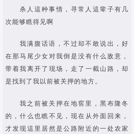
杀人這种事情，寻常人這辈子有几
次能够瞧得见啊
我满腹话语，不过却不敢说出，好
在那马尾少女对我倒是没有什么敌意，
带着我离开了现场，走了一截山路，却
是找到了我以前被关押的地方。
我之前被关押在地窖里，黑布隆冬
的，什么也瞧不见，现在从外面回来，
才发现這里居然是公路附近的一处农家