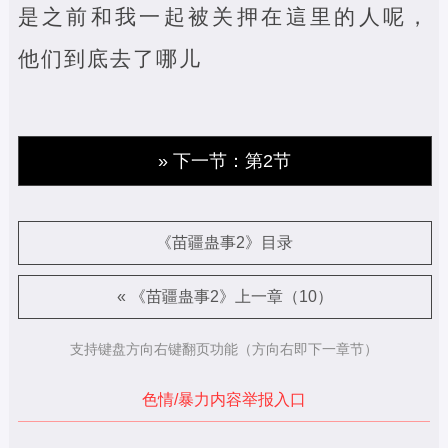
是之前和我一起被关押在這里的人呢，
他们到底去了哪儿
» 下一节：第2节
《苗疆蛊事2》目录
« 《苗疆蛊事2》上一章（10）
支持键盘方向右键翻页功能（方向右即下一章节）
色情/暴力内容举报入口