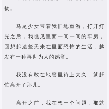
物。
马尾少女带着我旧地重游，打开灯
光之后，我瞧见里面一间一间的牢房，
回想起這些天来在里面恐怖的生活，越
发有一种再世为人的感觉。
我没有敢在地窖里待上太久，就赶
忙离开了那儿。
离开之前，我在想一个问题，那就