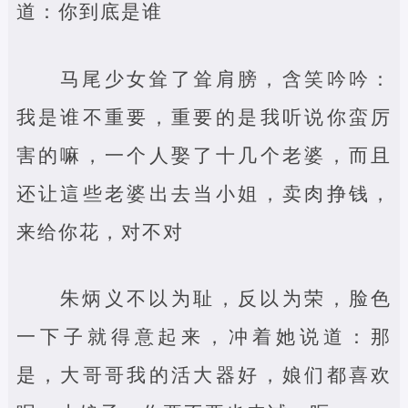
道：你到底是谁
马尾少女耸了耸肩膀，含笑吟吟：
我是谁不重要，重要的是我听说你蛮厉
害的嘛，一个人娶了十几个老婆，而且
还让這些老婆出去当小姐，卖肉挣钱，
来给你花，对不对
朱炳义不以为耻，反以为荣，脸色
一下子就得意起来，冲着她说道：那
是，大哥哥我的活大器好，娘们都喜欢