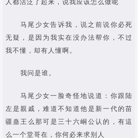
人都活泛了起来，说我应该怎么做呢
马尾少女告诉我，说之前说你必死
无疑，是因为我实在没办法帮你，不过
我不懂，却有人懂啊。
我问是谁。
马尾少女一脸奇怪地说道：你跟陆
左是親戚，难道不知道他是新一代的苗
疆蛊王么那可是三十六峒公认的，有這
么一个堂哥在，你何必来求别人