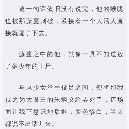
這一句话依旧没有说完，他的喉咙
也被那藤蔓刺破，紧接着一个大活人直
接就瘪了下去。
藤蔓之中的他，就像一具不知道放
了多少年的干尸。
马尾少女举手投足之间，便将那我
视之为大魔王的朱炳义给弄死了，這场
面让我下意识地后退，脸色惨白，半天
都说不出话儿来。