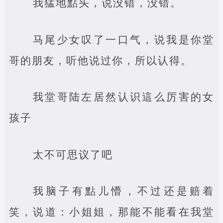
我猛地點头，说没错，没错。
马尾少女叹了一口气，说我是你堂
哥的朋友，听他说过你，所以认得。
我堂哥陆左居然认识這么厉害的女
孩子
太不可思议了吧
我脑子有點儿懵，不过还是赔着
笑，说道：小姐姐，那能不能看在我堂