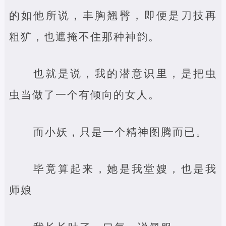
的如他所说，丰胸翘臀，即便是刀技再
粗犷，也遮掩不住那种神韵。
也就是说，我的潜意识里，是把虫
虫当做了一个有倾向的女人。
而小妖，只是一个精神图腾而已。
毕竟算起来，她是我堂嫂，也是我
师娘