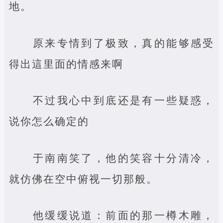
地。
原来专情到了极致，真的能够感受
得出這里面的情感来啊
不过我心中到底还是有一些疑惑，
说你怎么确定的
于南南笑了，他的笑容十分清冷，
就仿佛在空中俯视一切那般。
他缓缓说道：前面的那一樽木雕，