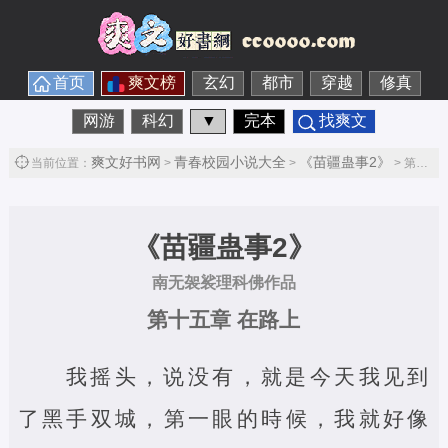
首页
爽文榜
玄幻
都市
穿越
修真
网游
科幻
▼
完本
找爽文
爽文好书网
青春校园小说大全
《苗疆蛊事2》
当前位置：
>
>
> 第十五章 在路上第1节
《苗疆蛊事2》
南无袈裟理科佛作品
第十五章 在路上
我摇头，说没有，就是今天我见到
了黑手双城，第一眼的時候，我就好像