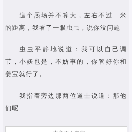
這个炁场并不算大，左右不过一米
的距离，我看了一眼虫虫，说你没问题
虫虫平静地说道：我可以自己调
节，小妖也是，不妨事的，你管好你和
姜宝就行了。
我指着旁边那两位道士说道：那他
们呢