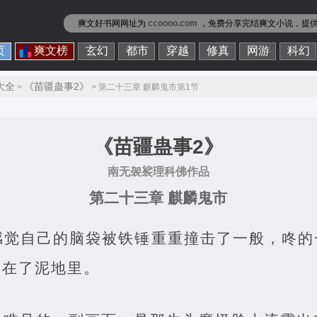
爽文好书网网址为
ccoooo.com
，免费分享
完结爽文小说
，提
页
爽文榜
玄幻
都市
穿越
修真
网游
科幻
大全
《苗疆蛊事2》
>
> 第二十三章 麒麟鬼市第1节
《苗疆蛊事2》
南无袈裟理科佛作品
第二十三章 麒麟鬼市
感觉自己的脑袋被铁锤重重撞击了一般，咚的
落在了泥地里。