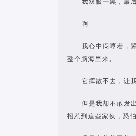
我双眼一黑，最
啊
我心中闷哼着，
整个脑海里来。
它挥散不去，让
但是我却不敢发
招惹到這些家伙，恐