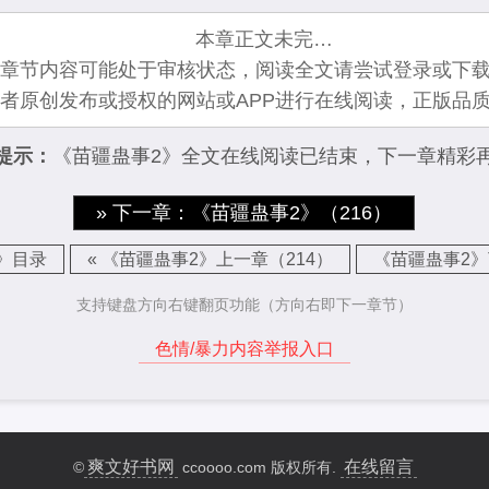
本章正文未完…
章节内容可能处于审核状态，阅读全文请尝试登录或下载
者原创发布或授权的网站或APP进行在线阅读，正版品
提示：
《苗疆蛊事2》全文在线阅读已结束，下一章精彩
» 下一章：《苗疆蛊事2》（216）
》目录
« 《苗疆蛊事2》上一章（214）
《苗疆蛊事2》
支持键盘方向右键翻页功能（方向右即下一章节）
色情/暴力内容举报入口
爽文好书网
在线留言
©
ccoooo.com 版权所有.