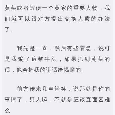
黄葵或者随便一个黄家的重要人物，我
们就可以跟对方提出交换人质的办法
了。
我先是一喜，然后有些着急，说可
是我骗了這帮牛头，如果抓到黄葵的
话，他会把我的谎话给揭穿的。
前方传来几声轻笑，说那就是你的
事情了，男人嘛，不就是应该直面困难
么