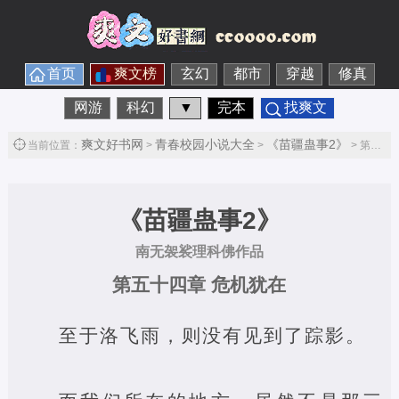
首页
爽文榜
玄幻
都市
穿越
修真
网游
科幻
▼
完本
找爽文
爽文好书网
青春校园小说大全
《苗疆蛊事2》
当前位置：
>
>
> 第五十四章 危机犹在第1节
《苗疆蛊事2》
南无袈裟理科佛作品
第五十四章 危机犹在
至于洛飞雨，则没有见到了踪影。