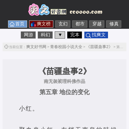
首页
爽文榜
玄幻
都市
穿越
修真
网游
科幻
▼
完本
找爽文
爽文好书网
青春校园小说大全
《苗疆蛊事2》
当前位置：
>
>
> 第五章 地位的变化第1节
《苗疆蛊事2》
南无袈裟理科佛作品
第五章 地位的变化
小红。