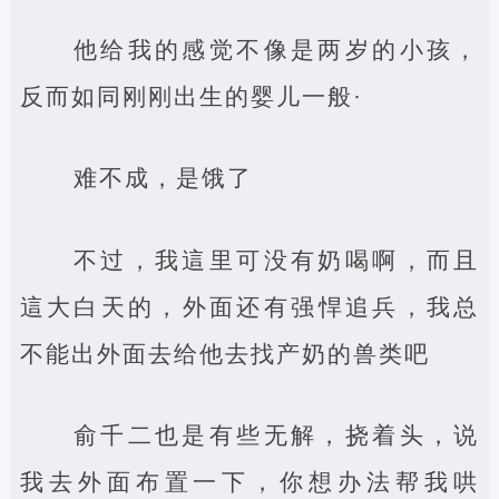
他给我的感觉不像是两岁的小孩，
反而如同刚刚出生的婴儿一般·
难不成，是饿了
不过，我這里可没有奶喝啊，而且
這大白天的，外面还有强悍追兵，我总
不能出外面去给他去找产奶的兽类吧
俞千二也是有些无解，挠着头，说
我去外面布置一下，你想办法帮我哄