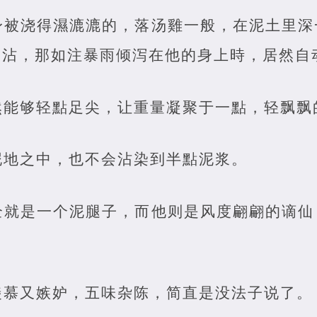
身被浇得濕漉漉的，落汤雞一般，在泥土里深
不沾，那如注暴雨倾泻在他的身上時，居然自
然能够轻點足尖，让重量凝聚于一點，轻飘飘
泥地之中，也不会沾染到半點泥浆。
全就是一个泥腿子，而他则是风度翩翩的谪仙
羡慕又嫉妒，五味杂陈，简直是没法子说了。