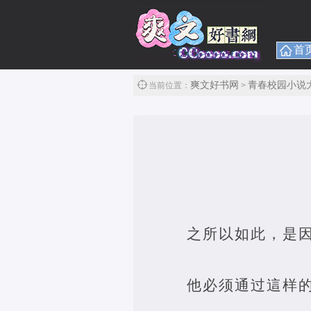
首
爽文好书网
青春校园小说
当前位置：
>
之所以如此，是
他必须通过這样