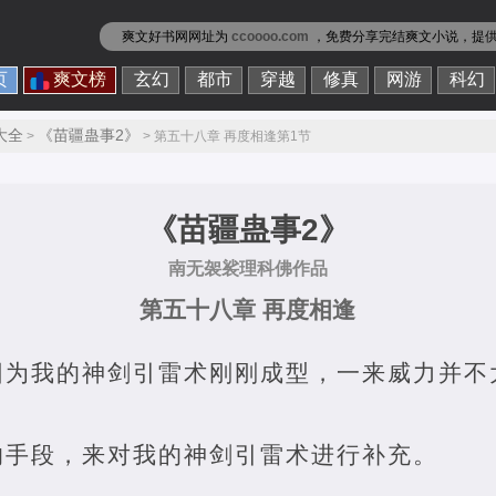
爽文好书网网址为
ccoooo.com
，免费分享
完结爽文小说
，提
页
爽文榜
玄幻
都市
穿越
修真
网游
科幻
大全
《苗疆蛊事2》
>
> 第五十八章 再度相逢第1节
《苗疆蛊事2》
南无袈裟理科佛作品
第五十八章 再度相逢
因为我的神剑引雷术刚刚成型，一来威力并不
的手段，来对我的神剑引雷术进行补充。