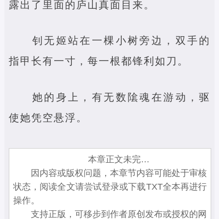
露出了里面的庐山真面目来。
钊无姬站在一棵小树旁边，双手的
指甲长有一寸，每一根都锋利如刀。
她的身上，有无数隂魂在游动，驱
使她凭空悬浮。
本章正文未完…
因内容或版权问题，本章节内容可能处于审核
状态，阅读全文请尝试登录或下载TXT全本再进行
操作。
支持正版，可移步到作者原创发布或授权的网