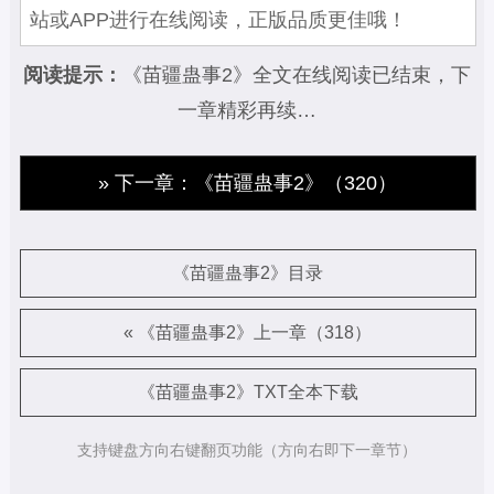
站或APP进行在线阅读，正版品质更佳哦！
阅读提示：
《苗疆蛊事2》全文在线阅读已结束，下
一章精彩再续…
» 下一章：《苗疆蛊事2》（320）
《苗疆蛊事2》目录
« 《苗疆蛊事2》上一章（318）
《苗疆蛊事2》TXT全本下载
支持键盘方向右键翻页功能（方向右即下一章节）