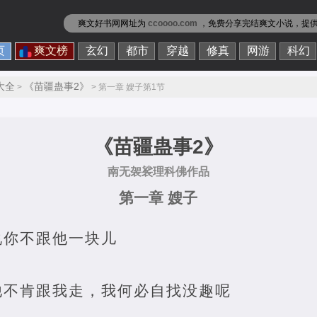
爽文好书网网址为
ccoooo.com
，免费分享
完结爽文小说
，提
页
爽文榜
玄幻
都市
穿越
修真
网游
科幻
大全
《苗疆蛊事2》
>
> 第一章 嫂子第1节
《苗疆蛊事2》
南无袈裟理科佛作品
第一章 嫂子
说你不跟他一块儿
他不肯跟我走，我何必自找没趣呢