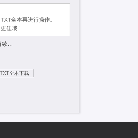
TXT全本再进行操作。
质更佳哦！
再续…
TXT全本下载