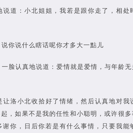
地说道：小北姐姐，我若是跟你走了，相处
，说你说什么瞎话呢你才多大一點儿
，一脸认真地说道：爱情就是爱情，与年龄无
是让洛小北收拾好了情绪，然后认真地对我
不起，如果不是我的任性和小聪明，或许很多
多谢你，日后你若是有什么事情，只要我能