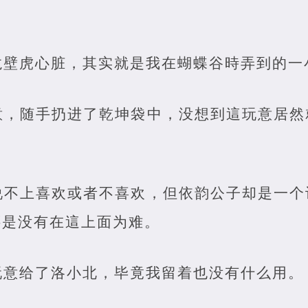
龙壁虎心脏，其实就是我在蝴蝶谷時弄到的一
意，随手扔进了乾坤袋中，没想到這玩意居然
说不上喜欢或者不喜欢，但依韵公子却是一个
还是没有在這上面为难。
玩意给了洛小北，毕竟我留着也没有什么用。