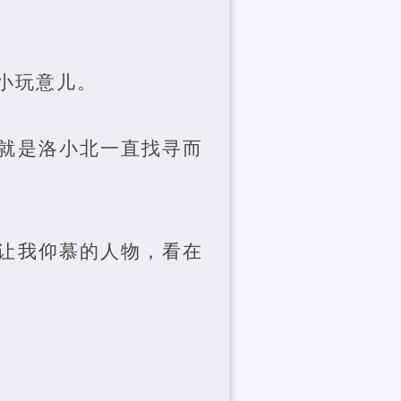
小玩意儿。
就是洛小北一直找寻而
让我仰慕的人物，看在