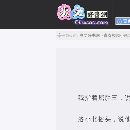
首
爽文好书网
青春校园小说
当前位置：
>
我指着屈胖三，
洛小北摇头，说