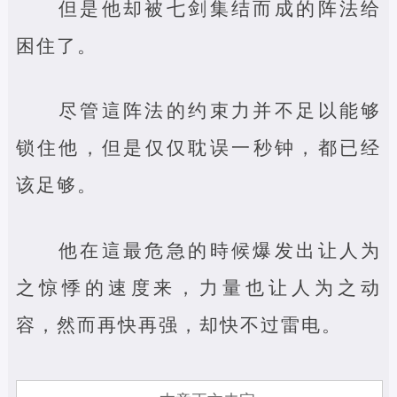
但是他却被七剑集结而成的阵法给
困住了。
尽管這阵法的约束力并不足以能够
锁住他，但是仅仅耽误一秒钟，都已经
该足够。
他在這最危急的時候爆发出让人为
之惊悸的速度来，力量也让人为之动
容，然而再快再强，却快不过雷电。