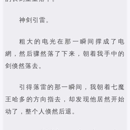
神剑引雷。
粗大的电光在那一瞬间撑成了电
網，然后骤然落了下来，朝着我手中的
剑倏然落去。
引得落雷的那一瞬间，我朝着七魔
王哈多的方向指去，却发现他居然开始
动了，整个人倏然后退。