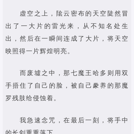
虚空之上，隂云密布的天空陡然冒
出了一大片的雷光来，从不知名处生
出，然后在一瞬间连成了大片，将天空
映照得一片辉煌明亮。
而废墟之中，那七魔王哈多则用双
手捂住了自己的脸，被自己豢养的那魔
罗残肢给侵蚀着。
我急速念咒，在最后一刻，将手中
的长剑重重落下。