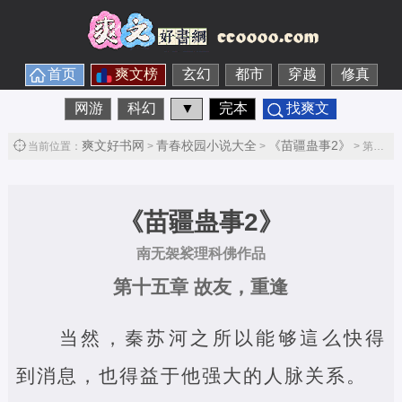
首页
爽文榜
玄幻
都市
穿越
修真
网游
科幻
▼
完本
找爽文
爽文好书网
青春校园小说大全
《苗疆蛊事2》
当前位置：
>
>
> 第十五章 故友，重逢第1节
《苗疆蛊事2》
南无袈裟理科佛作品
第十五章 故友，重逢
当然，秦苏河之所以能够這么快得
到消息，也得益于他强大的人脉关系。