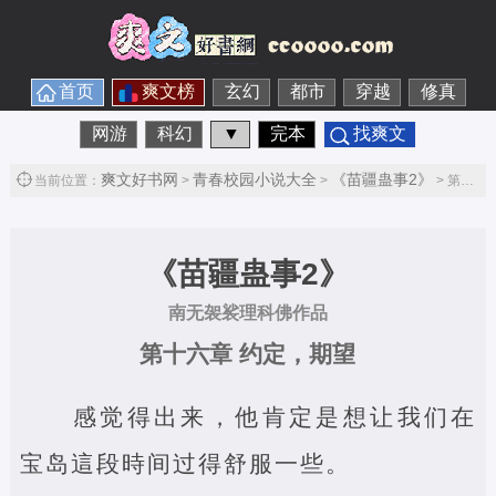
首页
爽文榜
玄幻
都市
穿越
修真
网游
科幻
▼
完本
找爽文
爽文好书网
青春校园小说大全
《苗疆蛊事2》
当前位置：
>
>
> 第十六章 约定，期望第1节
《苗疆蛊事2》
南无袈裟理科佛作品
第十六章 约定，期望
感觉得出来，他肯定是想让我们在
宝岛這段時间过得舒服一些。