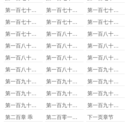
第一百七十三章 雨夜，巷子
第一百七十四章 心乱了
第一百七十五章 豁出去了
第一百七十六章 谁敢奈她何？
第一百七十七章 完璧
第一百七十八章 真的是她？
第一百七十九章 晏儿是我儿子
第一百八十章 里外不是人
第一百八十一章 不能一走了之
第一百八十二章 她还敢回来？
第一百八十三章 其实是我与你在一起
第一百八十四章 为何这般
第一百八十五章
第一百八十六章 处理
第一百八十七章 后悔的要命
第一百八十八章 儿臣的孩子
第一百八十九章 自轻自贱
第一百九十章 出去了，又何必回来
第一百九十一章 你对我，没有一丝留恋？
第一百九十二章 挨鞭
第一百九十三章 打架，我怕你吗？
第一百九十四章 殿下想太多
第一百九十五章 接晏儿
第一百九十六章 晏儿不喜欢他
第一百九十七章 布老虎
第一百九十八章 给哀家看看
第一百九十九章 微妙
第二百章 乖
第二百零一章 是不是太快了？
下一页章节