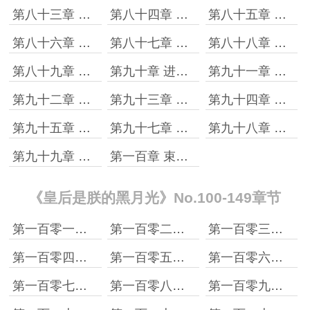
第八十三章 晏儿的干爹
第八十四章 嫁妆
第八十五章 云黛的亲哥哥
第八十六章 顾承安，你可真是个好哥哥
第八十七章 过来坐
第八十八章 还手
第八十九章 满意吗？
第九十章 进宫前夜
第九十一章 新人
第九十二章 总有几天的新鲜劲儿
第九十三章 晚一点
第九十四章 目瞪口呆
第九十五章 请殿下趴下
第九十七章 真是后悔
第九十八章 不闻不问
第九十九章 否则
第一百章 束手无策
《皇后是朕的黑月光》No.100-149章节
第一百零一章 靠不住
第一百零二章 宫里升职艰难
第一百零三章 跪了一个时辰
第一百零四章 爱告状的小人
第一百零五章 玉竹告状
第一百零六章 神清气爽
第一百零七章 也是可怜
第一百零八章 让她们狗咬狗去
第一百零九章 有美一人，清扬婉兮