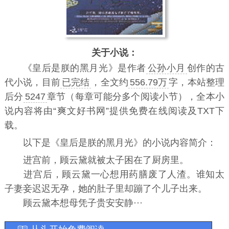
关于小说：
《
皇后是朕的黑月光
》是作者
公孙小月
创作的古
代小说，目前
已完结
，全文约
556.79万
字，本站整理
后分
5247
章节（每章可能分多个阅读小节），全本小
说内容将由“爽文好书网”提供免费在线阅读及TXT下
载。
以下是《皇后是朕的黑月光》的小说内容简介：
进宫前，顾云黛就被太子困在了厨房里。
进宫后，顾云黛一心想用药膳废了人渣。谁知太
子妻妾迟迟无孕，她的肚子里却蹦了个儿子出来。
顾云黛本想母凭子贵安安静···