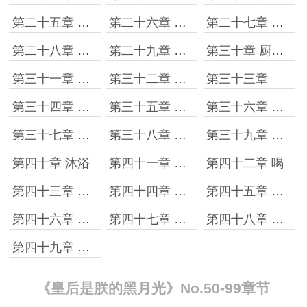
第二十五章 叫她进来
第二十六章 和离
第二十七章 不怕
第二十八章 竟有这么巧的事情吗
第二十九章 我就吃了这盆
第三十章 厨房炸了
第三十一章 厨房里顿时热闹
第三十二章 太子真是
第三十三章
第三十四章 该给的名分
第三十五章 太子殿下
第三十六章 送到屋里
第三十七章 赵元璟
第三十八章 确认自己的感觉
第三十九章 清晰的手印
第四十章 沐浴
第四十一章 好事
第四十二章 喝
第四十三章 鸡飞狗跳
第四十四章 真好
第四十五章 愿不愿意？
第四十六章 明天见
第四十七章 你这人……
第四十八章 特殊照顾
第四十九章 废太子
《皇后是朕的黑月光》No.50-99章节