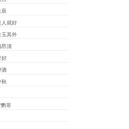
生辰
是人就好
金玉其外
魏昂清
讨好
醉酒
中秋
蜜鹦哥