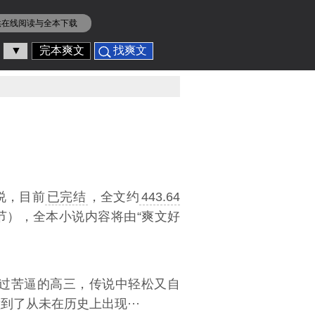
供在线阅读与全本下载
▼
完本爽文
找爽文
说，目前
已完结
，全文约
443.64
节），全本小说内容将由“爽文好
刚熬过苦逼的高三，传说中轻松又自
了从未在历史上出现···