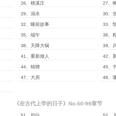
26、桃溪庄
27、
29、溺水
30、
32、睡前故事
33、
35、端午
36、
38、天降大锅
39、
41、重新做人
42、
44、锦狸
45、
47、大房
48、
《在古代上学的日子》No.50-99章节
51、坦白
52、