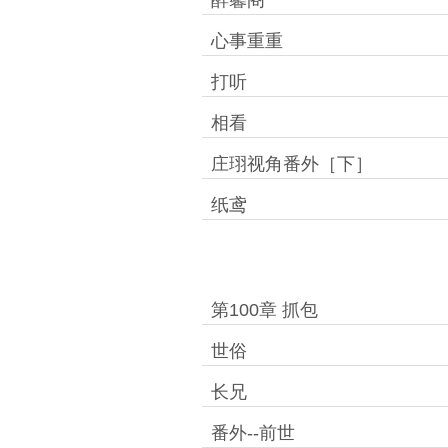
醉馨阁
心事重重
打听
相看
庄珝视角番外［下］
纸鸢
第100章 抓包
世俗
长兄
番外--前世