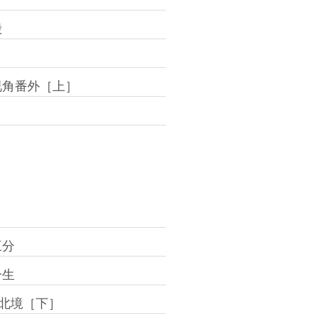
殿
视角番外［上］
三分
一生
-北境［下］