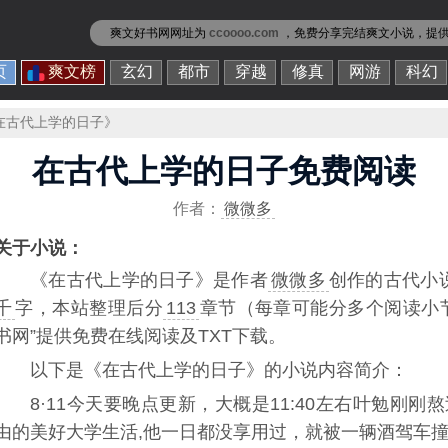
爽文好书网网址为
ccoooo.com
，免费分享
完结爽文小说
，提
页
爽文榜
玄幻
都市
穿越
修真
网游
科幻
在古代上学的日子》
在古代上学的日子免费阅读
作者：
微微多
关于小说：
《
在古代上学的日子
》是作者
微微多
创作的古代小
千
字，本站整理后分
113
章节（每章可能分多个阅读小
书网”提供免费在线阅读及TXT下载。
以下是《在古代上学的日子》的小说内容简介：
8·11今天要晚点更新，大概是11:40左右叶勉刚
由的美好大学生活,他一日都没享用过，就被一辆酒驾车撞到