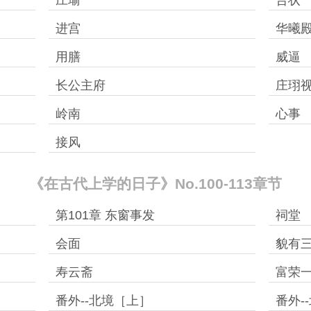
庄瑜
告状
进宫
华曦
用膳
威逼
长公主府
庄珝
岭南
心事
接风
《在古代上学的日子》No.100-113章节
第101章 东窗事发
祠堂
会面
貌有
寿云斋
富荣
番外--北境［上］
番外-