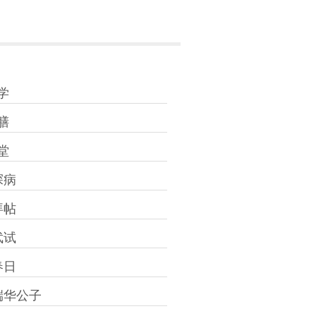
学
膳
堂
探病
拜帖
武试
春日
端华公子