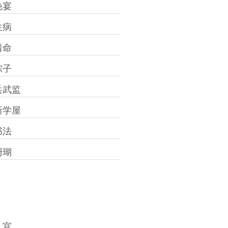
晚宴
生病
惜命
粽子
兵武监
新学屋
书法
珊瑚
入宫