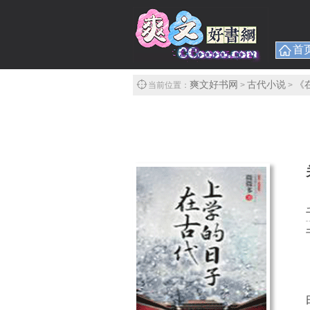
首
爽文好书网
古代小说
《
当前位置：
>
>