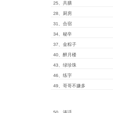
25、共膳
28、厨房
31、合宿
34、秘辛
37、金粽子
40、醉月楼
43、绿珍珠
46、练字
49、哥哥不嫌多
50、谈话