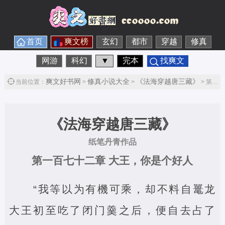
首页
爽文榜
玄幻
都市
穿越
修真
网游
科幻
▼
完本
找爽文
爽文好书网
修真小说大全
《法海穿越唐三藏》
当前位置：
>
>
> 第一百七十二章 大王，你是个好人第1节
《法海穿越唐三藏》
纸笔丹青作品
第一百七十二章 大王，你是个好人
“我等以为有機可乘，却不料自鼍龙
大王初至吃了闭门羹之后，便自去占了