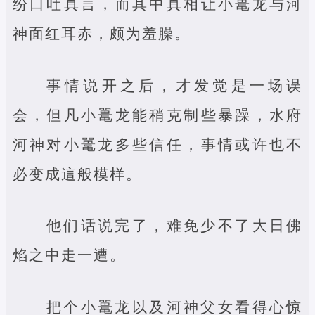
纷口吐真言，而其中真相让小鼍龙与河
神面红耳赤，颇为羞臊。
事情说开之后，才发觉是一场误
会，但凡小鼍龙能稍克制些暴躁，水府
河神对小鼍龙多些信任，事情或许也不
必变成這般模样。
他们话说完了，难免少不了大日佛
焰之中走一遭。
把个小鼍龙以及河神父女看得心惊