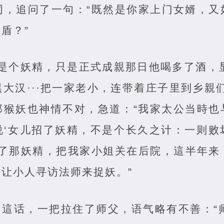
同，追问了一句：“既然是你家上门女婿，又
盾？”
是个妖精，只是正式成親那日他喝多了酒，显
大汉···把一家老小，连带着庄子里到乡親
那猴妖也神情不对，急道：“我家太公当時也
说‘女儿招了妖精，不是个长久之计：一则败
惹恼了那妖精，把我家小姐关在后院，這半年
让小人寻访法师来捉妖。”
了這话，一把拉住了师父，语气略有不善：“师