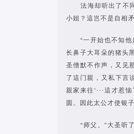
法海却听出了不
小姐？這岂不是自相矛
“一开始也不知他
长鼻子大耳朵的猪头黑
圣僧默不作声，又见
了這门親，又私下言
親家来往’···這才
圆。因此太公才使银子
“师父。”大圣听