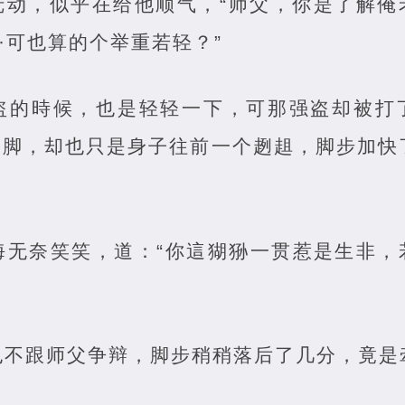
抚动，似乎在给他顺气，“师父，你是了解俺
·可也算的个举重若轻？”
盗的時候，也是轻轻一下，可那强盗却被打
脚，却也只是身子往前一个趔趄，脚步加快了
海无奈笑笑，道：“你這猢狲一贯惹是生非，
也不跟师父争辩，脚步稍稍落后了几分，竟是