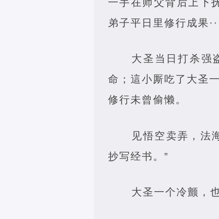
一手在师父背后上下
弟子平日里修行成果··
大圣当日打杀强
命；這小厮吃了大圣一
修行未曾偷懒。
见悟空卖弄，法
抄写经书。”
大圣一个冷颤，