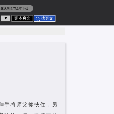
供在线阅读与全本下载
▼
完本爽文
找爽文
圣伸手将师父搀扶住，另