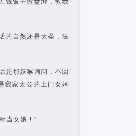
五钱银子做盘缠，教我
问话的自然还是大圣，法
话是那妖猴询问，不回
是我家太公的上门女婿
精当女婿！”