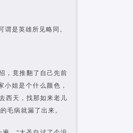
可谓是英雄所见略同。
损招，竟推翻了自己先前
家小姐是个什么颜色，
父去西天，找那如来老儿
门的毛病就漏了出来。
十遍。”大圣自讨了个没