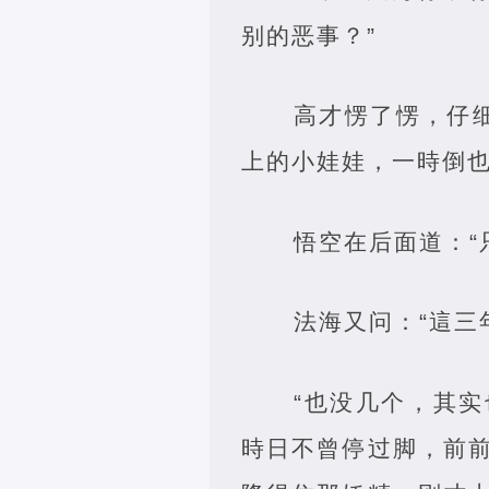
别的恶事？”
高才愣了愣，仔细
上的小娃娃，一時倒也
悟空在后面道：“
法海又问：“這三
“也没几个，其
時日不曾停过脚，前