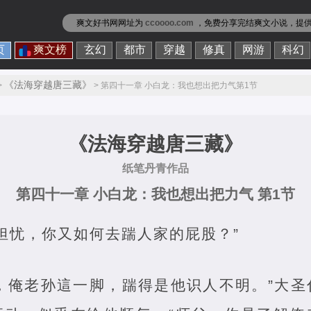
爽文好书网网址为
ccoooo.com
，免费分享
完结爽文小说
，提
页
爽文榜
玄幻
都市
穿越
修真
网游
科幻
《法海穿越唐三藏》
>
> 第四十一章 小白龙：我也想出把力气第1节
《法海穿越唐三藏》
纸笔丹青作品
第四十一章 小白龙：我也想出把力气 第1节
担忧，你又如何去踹人家的屁股？”
—，俺老孙這一脚，踹得是他识人不明。”大