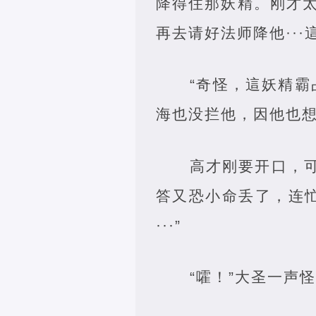
降得住那妖精。刚才
再去请好法师降他··
“奇怪，這妖精
海也没拦他，因他也
高才刚要开口，
答又恐小命丢了，连
···”
“嚯！”大圣一声