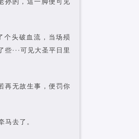
老孙的，這一脚便可见
了个头破血流，当场殒
些···可见大圣平日里
若再无故生事，便罚你
牵马去了。