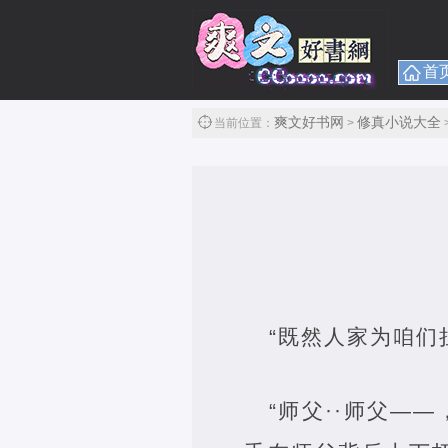
首
爽文好书网
修真小说大全
当前位置：
>
“既然人家为咱们
“师父··师父—