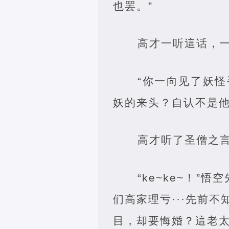
也罢。”
高才一听這话，
“你一向见了妖
妖的来头？自认不是他
高才听了圣僧之
“ke~ke~！
们高家理亏···先前
目，却要悔婚？這老太