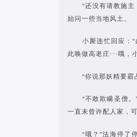
“还没有请教施
始问一些当地风土。
小厮连忙回应：
此唤做高老庄···哦
“你说那妖精要霸
“不敢欺瞒圣僧
一直未曾许配人家，可
“哦？”法海停