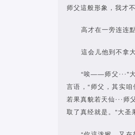
师父這般形象，我才不
高才在一旁连连
這会儿他到不拿
“唉——师父··
言语，“师父，其实
若果真貌若天仙···
取了真经就是。”大圣
“你這泼猴，又