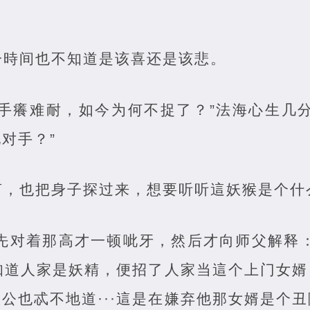
一時间也不知道是该喜还是该悲。
怪手癢难耐，如今为何不捉了？”法海心生几
对手？”
言，也把身子探过来，想要听听這妖猴是个什
”悟空先对着那高才一顿呲牙，然后才向师父解释
不知道人家是妖精，便招了人家当這个上门女
公也忒不地道···這是在嫌弃他那女婿是个