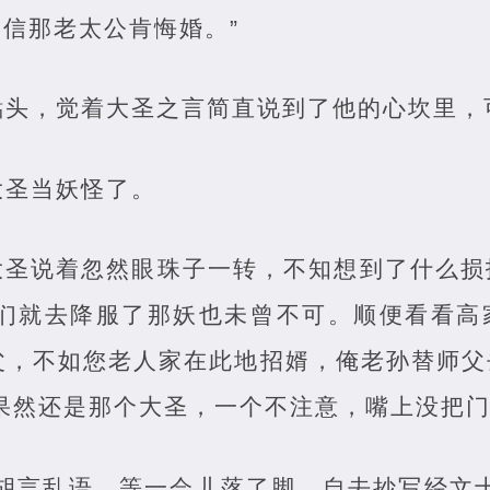
信那老太公肯悔婚。”
點头，觉着大圣之言简直说到了他的心坎里，
大圣当妖怪了。
·”大圣说着忽然眼珠子一转，不知想到了什么
咱们就去降服了那妖也未曾不可。顺便看看高
师父，不如您老人家在此地招婿，俺老孙替师
果然还是那个大圣，一个不注意，嘴上没把
在胡言乱语，等一会儿落了脚，自去抄写经文