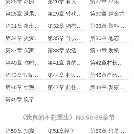
第25章 冰的罐头
第26章 有人模仿
第27章 果果被欺负了
第28章 送果果上学
第29章 转移目标
第30章 赵金龙
第31章 跟班张三子
第32章 陆有钱得意
第33章 塑料榨汁杯
第34章 火爆的销售
第35章 什么保护费
第36章 地霸
第37章 冤家路窄
第38章 农活
第39章 发怒的张成
第40章 临时改变
第41章 真的不缺钱
第42章村长出面
第43章假冒的哥哥
第44章 村民的热情
第45章自己打脸
第46章 壮观的送礼现场
第47章 前往太源
第48章 发家才能致富
第49章 换了个地方
《我真的不想重生》No.50-85章节
第50章 扫粪
第51章摸鱼
第52章 只是磷火