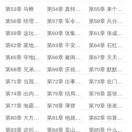
第53章 马蜂
第54章 真特么疼
第55章 来个比赛
第56章 经理花大强
第57章 军令状【努力更新,求票票
第58章 兵分三路【努力更新,求票票
第59章 这玩意上头【加油码字,求票票
第60章 张集村小学
第61章 张成是神
第62章 菜地被踩了
第63章 不安好心的王翠玲(一更)
第64章 石红的为难(努力二更,求票票
第65章 夺地(努力三更,求票票
第66章 被闺女嘲笑
第67章 天天售停
第68章 兄弟,是我爸?
第69章 庆祝会【求票票存活
第70章 默默付出的女人【求票票
第71章 当我秘书吧【求票票
第72章 出事了【求票票
第73章 在门口闹事【求票票
第74章 出内鬼【求票票
第75章 结局突变【求票票
第76章 嚣张的花大强
第77章 地霸虎头
第78章 薄饼
第79章 张老板出面
第80章 大方发奖励
第81章 他就是虎头
第82章 你算老几
第83章 这叫月饼
第84章 卖山货的季老四
第85章 什么?2021!圆满了?（大结…（终章）