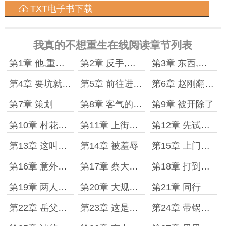
TXT电子书下载
我真的不想重生在线阅读章节列表
第1章 他,重生了
第2章 反手,就是一巴掌
第3章 东西,是假的
第4章 要坑就坑一块地
第5章 前往进货商
第6章 赵刚翻脸了
第7章 策划
第8章 客气的张老板
第9章 被开除了
第10章 村花找上门
第11章 上街考察
第12章 先试试水
第13章 这叫果篮
第14章 被羞辱
第15章 上门算账
第16章 意外的收获
第17章 蔡大娘的男人
第18章 打到求饶
第19章 两人的讨好
第20章 大规模生产
第21章 同行
第22章 岳父来访
第23章 这是我定的
第24章 带锅井水