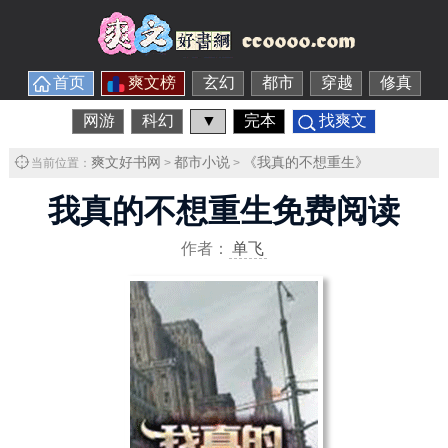
首页
爽文榜
玄幻
都市
穿越
修真
网游
科幻
▼
完本
找爽文
爽文好书网
都市小说
《我真的不想重生》
当前位置：
>
>
我真的不想重生免费阅读
作者：
单飞