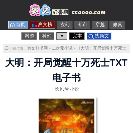
首页
爽文榜
玄幻
都市
穿越
修真
网游
科幻
▼
完本
找爽文
爽文好书网
二次元小说
《大明：开局觉醒十万死士》
当前位置：
>
>
大明：开局觉醒十万死士TXT
电子书
长风兮
小说