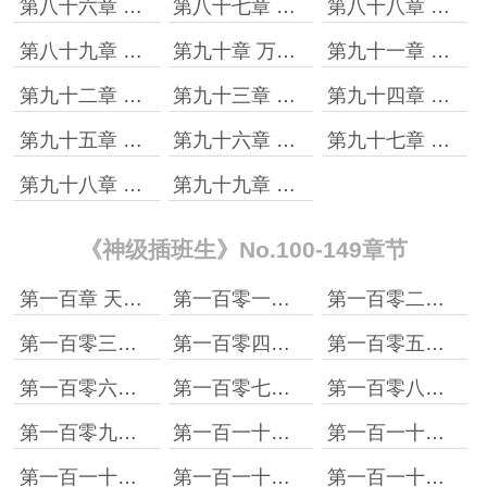
第八十六章 韩雪相邀
第八十七章 戏弄情敌［上］
第八十八章 戏弄情敌［下］
第八十九章 谁强吻了谁？
第九十章 万物衍生诀
第九十一章 昆仑争议
第九十二章 丈母娘的小摊出事了
第九十三章 设计！
第九十四章 给我们上点吃的!
第九十五章 苦逼的王所长
第九十六章 释然
第九十七章 一鸣惊人！
第九十八章 带着胖子去了夜总会
第九十九章 青竹帮
《神级插班生》No.100-149章节
第一百章 天阶高手？！
第一百零一章 孟家议事［上］
第一百零二章 孟家议事［下］
第一百零三章 孟文的请求
第一百零四章 会弹钢琴的林浩凡
第一百零五章 最浪漫的约会
第一百零六章 我要你永远陪在我身边
第一百零七章 与孟家合作
第一百零八章 天元草
第一百零九章 洗髓丹
第一百一十章 帮兰雅修真
第一百一十一章 跟姚娜回家
第一百一十二章 上山
第一百一十三章 灵源树
第一百一十四章 巨蛟