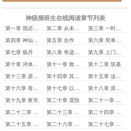
神级插班生在线阅读章节列表
第一章 我还活着？
第二章 从未存在过
第三章 一时半会死不了
第四章 神仙？妖怪？
第五章 合作
第六章 简单，就是快乐！
第七章 炼丹
第八章 奇迹就是这么发生的！
第九章 上门女婿？
第十章 淬体，筑基
第十一章 救了校花
第十二章 筑基
第十三章 原来学校上学是有老师的
第十四章 其实，我的幽默感一直都在
第十五章 这个老大太土了！
第十六章 母女诉心
第十七章 以《无知》为题？
第十八章 原来状元是这么考的？
第十九章 夜市
第二十章 震惊
第二十一章 丈母娘要看女婿？
第二十二章 原来公交车才是最好的车
第二十三章 丈母娘叫我不要谈恋爱
第二十四章 忽悠你，没商量！
第二十五章 买车！
第二十六章 问个路而已！
第二十七章 把女警弄哭了