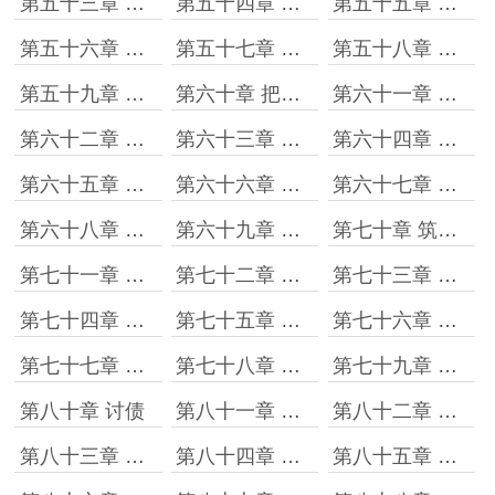
第五十三章 修真者？
第五十四章 无极宫
第五十五章 逼亲
第五十六章 韩雪中枪
第五十七章 我能治好她！
第五十八章 急救！！！
第五十九章 神迹！？这不科学！
第六十章 把你衣服撩起来
第六十一章 你是神仙？
第六十二章 对立！
第六十三章 天生英俊难自弃！
第六十四章 谈判！
第六十五章 被老师坏了好事
第六十六章 生日宴会
第六十七章 生日宴会的意外
第六十八章 商谈
第六十九章 筑基之战［上］
第七十章 筑基之战［下］
第七十一章 昆仑议事
第七十二章 发财了
第七十三章 被老头子忽悠了！
第七十四章 姚娜的电话
第七十五章 神仙下凡！
第七十六章 再现奇迹！
第七十七章 出院
第七十八章 跟着丈母娘回家
第七十九章 终于吻上了
第八十章 讨债
第八十一章 目的
第八十二章 昆仑来人
第八十三章 忽悠
第八十四章 忽悠！接着忽悠！
第八十五章 我老子如果有几百亿…