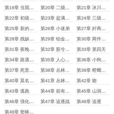
第19章 当我女朋友?
第20章 二级基地
第21章 冰川地窟
第22章 初级治疗药水蓝图
第23章 盆满钵满
第24章 三级基地
第25章 新的地窟规则
第26章 小迷弟
第27章 奸商哥布林
第28章 残缺的地图
第29章 铂金宝箱
第30章 两件装备
第31章 夜晚难度升级
第32章 脏兮兮的女人
第33章 第四天
第34章 路遇小队
第35章 人心叵测
第36章 小狗图画
第37章 死里逃生
第38章 丛林地窟
第39章 螳螂捕蝉,黄雀在后。
第40章 莫名其妙多出个女朋友
第41章 丛林宝箱
第42章 吻
第43章 逃跑
第44章 前有狼后有虎
第45章 山洞解毒
第46章 强化药水
第47章 追逐战
第48章 追逐
第49章 密林激战