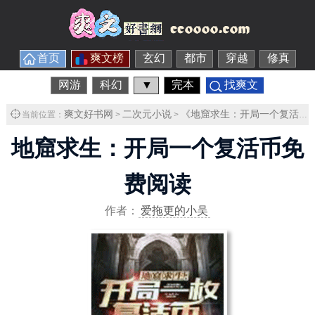
首页
爽文榜
玄幻
都市
穿越
修真
网游
科幻
▼
完本
找爽文
爽文好书网
二次元小说
《地窟求生：开局一个复活币》
当前位置：
>
>
地窟求生：开局一个复活币免
费阅读
作者：
爱拖更的小吴