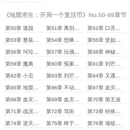
《地窟求生：开局一个复活币》No.50-99章节
第50章 逃脱
第51章 离别的吻
第52章 口舌之争
第53章 整装待发
第54章 想啄我屁股
第55章 坚如磐石的防护甲
第56章 坷垃手弩碎了
第57章 玩偶兔的锤子
第58章 神秘大奖
第59章 魔典
第60章 冤家路窄
第61章 刘芒最后的胜利者?
第62章 小丑
第63章 刘芒的死
第64章 又遇商贩哥布林
第65章 地窟外的世界,副本
第66章 不动如山的大乌龟
第67章 血灾前一晚
第68章 血灾到来
第69章 血灾来势汹汹
第70章 第五波
第71章 战况愈变焦灼
第72章 骂街
第73章 特殊的血灾生物出现
第74章 逆天的能力
第75章 终于击杀
第76章 项链和雷达