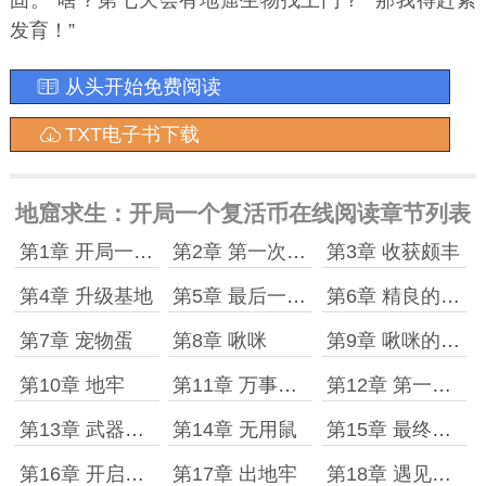
固。“啥？第七天会有地窟生物找上门？”“那我得赶紧
发育！”
从头开始免费阅读
TXT电子书下载
地窟求生：开局一个复活币在线阅读章节列表
第1章 开局一枚复活币
第2章 第一次挖掘
第3章 收获颇丰
第4章 升级基地
第5章 最后一次挖掘机会
第6章 精良的坷垃手弩蓝图
第7章 宠物蛋
第8章 啾咪
第9章 啾咪的厉害
第10章 地牢
第11章 万事俱备入地牢
第12章 第一个房间
第13章 武器装备双升级
第14章 无用鼠
第15章 最终boss
第16章 开启地牢宝箱
第17章 出地牢
第18章 遇见其他玩家