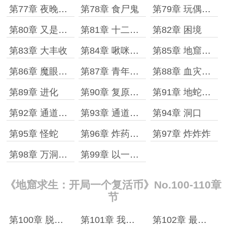
第77章 夜晚来袭
第78章 食尸鬼
第79章 玩偶兔:全场mvp
第80章 又是特殊地窟生物?
第81章 十二根触手
第82章 困境
第83章 大丰收
第84章 啾咪进化?
第85章 地窟外来人?
第86章 魔眼的来历?
第87章 青年的锦囊
第88章 血灾结束
第89章 进化
第90章 复原胶,新征程
第91章 地蛇之穴
第92章 通道商议
第93章 通道危机
第94章 洞口
第95章 怪蛇
第96章 炸药布局
第97章 炸炸炸
第98章 万洞从中取一洞
第99章 以一敌百
《地窟求生：开局一个复活币》No.100-110章
节
第100章 脱困又进坑
第101章 我的屁股!
第102章 最后boss