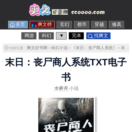
首页
爽文榜
玄幻
都市
穿越
修真
网游
科幻
▼
完本
找爽文
爽文好书网
科幻小说
《末日：丧尸商人系统》
末日：丧尸商人系统TXT下载
当前位置：
>
>
>
末日：丧尸商人系统TXT电子
书
水桥舟
小说