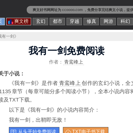
爽文好书网网址为
ccoooo.com
，免费分享
完结爽文小说
，提
页
爽文榜
玄幻
都市
穿越
修真
网游
科幻
我有一剑》
我有一剑免费阅读
作者：
青鸾峰上
关于小说：
《
我有一剑
》是作者
青鸾峰上
创作的玄幻小说，全
1135
章节（每章可能分多个阅读小节），全本小说内容将
读及TXT下载。
以下是《我有一剑》的小说内容简介：
我有一剑，出鞘即无敌！
从头开始免费阅读
TXT电子书下载