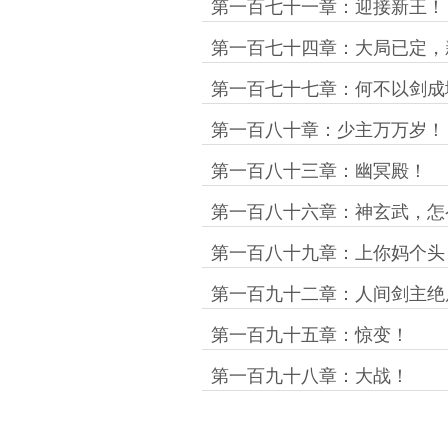
第一百七十一章：迎接新王！
第一百七十七章：何不以剑成
第一百八十章：少主万万岁！
第一百八十三章：幽冥殿！
第一百八十九章：上你妈个头
第一百九十二章：人间剑主绝
第一百九十五章：惊变！
第一百九十八章：大战！