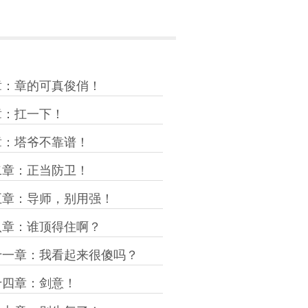
章：章的可真俊俏！
章：扛一下！
章：塔爷不靠谱！
二章：正当防卫！
五章：导师，别用强！
八章：谁顶得住啊？
十一章：我看起来很傻吗？
十四章：剑意！