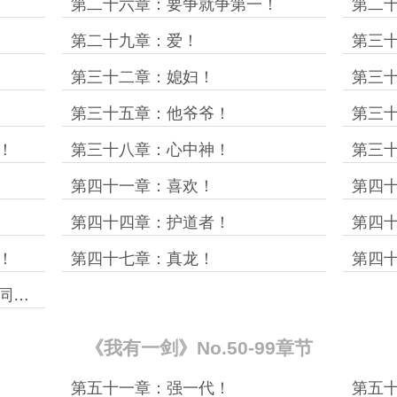
第二十六章：要争就争第一！
第二
第二十九章：爱！
第三
第三十二章：媳妇！
第三
第三十五章：他爷爷！
第三
！
第三十八章：心中神！
第三
第四十一章：喜欢！
第四
第四十四章：护道者！
第四
！
第四十七章：真龙！
第四
第四十九章：不能同生，那就同死！
《我有一剑》No.50-99章节
第五十一章：强一代！
第五