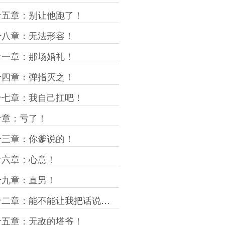
十五章：别让他跑了！
十八章：无法形容！
十一章：那场婚礼！
十四章：弹指灭之！
十七章：我自己扛吧！
十章：亏了！
十三章：你爹说的！
十六章：心意！
十九章：直男！
第八十二章：能不能让我把话说完？
十五章：无敌的塔爷！