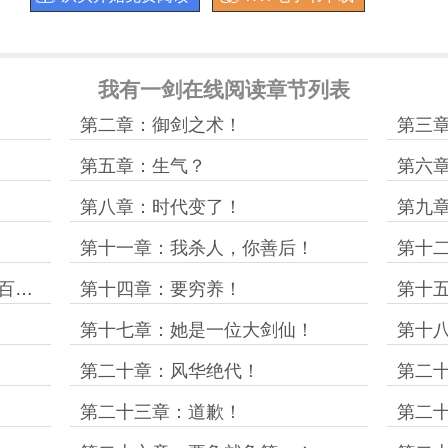
我有一剑在线阅读章节列表
第二章：御剑之术！
第三
第五章：生气？
第六
第八章：时代变了！
第九
第十一章：我杀人，你善后！
第十
第十三章：打的一拳开，免得百拳来！
第十四章：要穷养！
第十
第十七章：她是一位大剑仙！
第十
第二十章：风华绝代！
第二
第二十三章：道歉！
第二