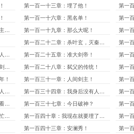
！
第一百一十三章：埋了他！
！
第一百一十六章：黑名单！
第一百一十八章：你是人间剑主的儿子！
第一百一十九章：那么大呢！
第一
第一百二十二章：杀叶玄，灭秦观！
第一
第一百二十四章：剑心通明，人剑合一！
第一百二十五章：准大剑帝！
第一
第一百二十七章：连把像样的剑都没有！
第一百二十八章：弑父的传统！
年！
第一百三十一章：人间剑主！
第一
第一百三十三章：叫你身后之人滚出来！
第一百三十四章：我身后没有人！！
第一
第一百三十六章：纪老，我来看您了！
第一百三十七章：今日破神？
第一
第一百三十九章：哥哥，他很忙呢！
第一百四十章：我现在就要埋了他！
第一
第一百四十三章：安澜秀！