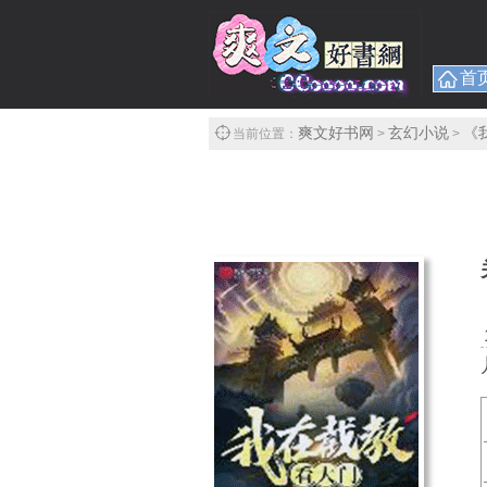
首
爽文好书网
玄幻小说
《
当前位置：
>
>