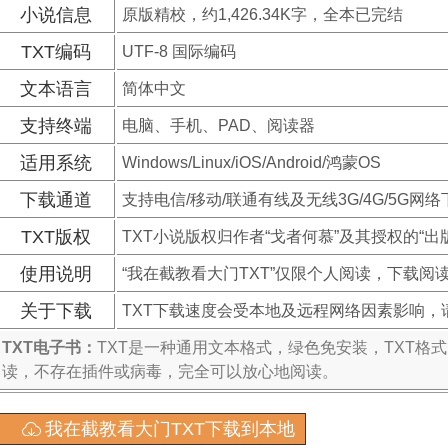
小说信息
原版精校，约1,426.34K字，全本已完结
TXT编码
UTF-8 国际编码
文本语言
简体中文
支持终端
电脑、手机、PAD、阅读器
适用系统
Windows/Linux/iOS/Android/鸿蒙OS
下载通道
支持电信/移动/联通有线及无线3G/4G/5G网络
TXT版权
TXT小说版权归作者“戈者何慕”及其授权的“出
使用说明
“我在截教看大门TXT”仅限个人阅读，下载阅
关于下载
TXT下载速度会受本地及远程网络因素影响，
TXT电子书：
TXT是一种通用文本格式，绿色免安装，TXT格
读，不存在插件或病毒，完全可以放心地阅读。
我在截教看大门TXT下载到本地