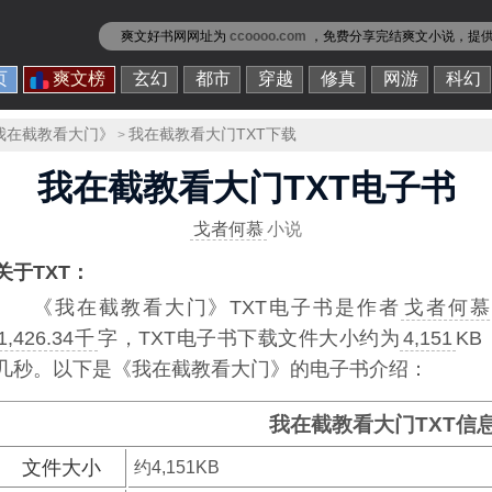
爽文好书网网址为
ccoooo.com
，免费分享
完结爽文小说
，提
页
爽文榜
玄幻
都市
穿越
修真
网游
科幻
我在截教看大门》
我在截教看大门TXT下载
>
我在截教看大门TXT电子书
戈者何慕
小说
关于TXT：
《我在截教看大门》TXT电子书
是作者
戈者何慕
1,426.34千
字，TXT电子书下载文件大小约为
4,151
K
几秒。以下是《我在截教看大门》的电子书介绍：
我在截教看大门TXT信
文件大小
约4,151KB