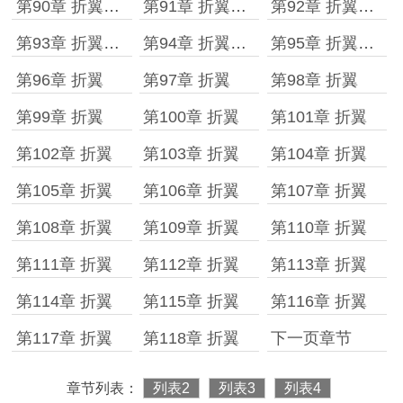
第90章 折翼［一］
第91章 折翼［二］
第92章 折翼［三］
第93章 折翼［四］
第94章 折翼［五］
第95章 折翼［六］
第96章 折翼
第97章 折翼
第98章 折翼
第99章 折翼
第100章 折翼
第101章 折翼
第102章 折翼
第103章 折翼
第104章 折翼
第105章 折翼
第106章 折翼
第107章 折翼
第108章 折翼
第109章 折翼
第110章 折翼
第111章 折翼
第112章 折翼
第113章 折翼
第114章 折翼
第115章 折翼
第116章 折翼
第117章 折翼
第118章 折翼
下一页章节
章节列表：
列表2
列表3
列表4