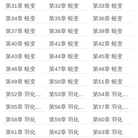
第31章 蜕变
第32章 蜕变
第33章 蜕变
第34章 蜕变
第35章 蜕变
第36章 蜕变
第37章 蜕变
第38章 蜕变
第39章 蜕变
第40章 蜕变
第41章 蜕变
第42章 蜕变
第43章 蜕变
第44章 蜕变
第45章 蜕变
第46章 蜕变
第47章 蜕变
第48章 蜕变
第49章 蜕变
第50章 蜕变
第51章 蜕变
第52章 羽化［一］
第53章 羽化［二］
第54章 羽化［三］
第55章 羽化［四］
第56章 羽化［五］
第57章 羽化［六］
第58章 羽化
第59章 羽化
第60章 羽化
第61章 羽化
第62章 羽化
第63章 羽化