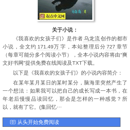
关于小说：
《
我喜欢的女孩子们
》是作者
乌龙流
创作的都市
小说，全文约
171.49万
字，本站整理后分
727
章节
（每章可能分多个阅读小节），全本小说内容将由“爽
文好书网”提供免费在线阅读及TXT下载。
以下是《我喜欢的女孩子们》的小说内容简介：
在某年某月某日的某时某分，脑海里突然产生了
一个想法：如果我可以把自己的成长写成一本书，在
年老后慢慢品读回忆，那会是怎样的一种感觉？所
以，就有了它。(集回忆···
从头开始免费阅读